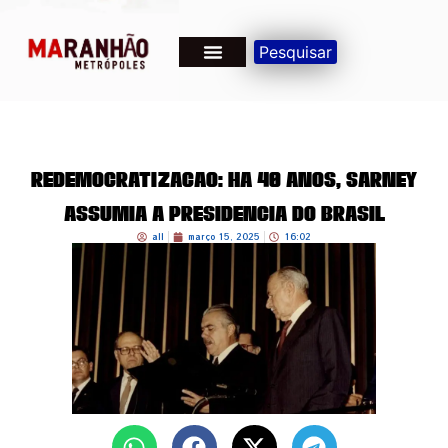
Pesquisar
Redemocratização: há 40 anos, Sarney
assumia a presidência do Brasil
all
março 15, 2025
16:02