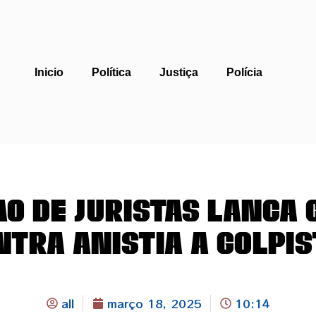
Inicio
Política
Justiça
Polícia
ão de Juristas lança
ntra anistia a golpis
all
março 18, 2025
10:14