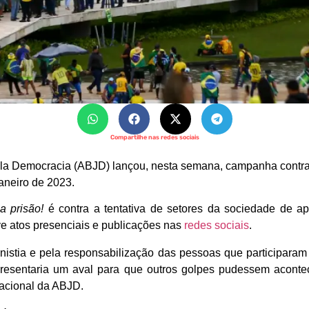
Compartilhe nas redes sociais
pela Democracia (ABJD) lançou, nesta semana, campanha contr
janeiro de 2023.
a prisão!
é contra a tentativa de setores da sociedade de apr
lve atos presenciais e publicações nas
redes sociais
.
anistia e pela responsabilização das pessoas que participaram
presentaria um aval para que outros golpes pudessem aconte
nacional da ABJD.