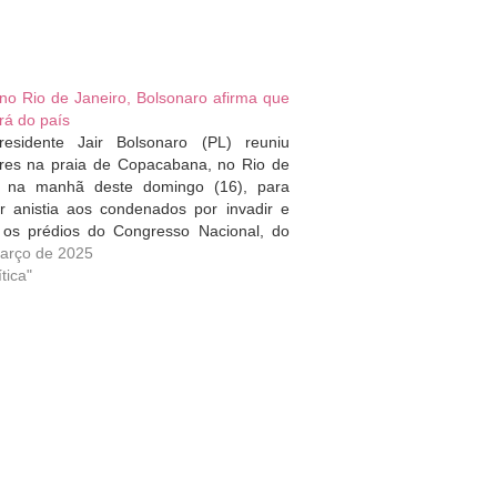
no Rio de Janeiro, Bolsonaro afirma que
rá do país
esidente Jair Bolsonaro (PL) reuniu
res na praia de Copacabana, no Rio de
, na manhã deste domingo (16), para
r anistia aos condenados por invadir e
r os prédios do Congresso Nacional, do
o do Planalto e do Supremo Tribunal
arço de 2025
 (STF) em 8 de janeiro de 2023.…
tica"