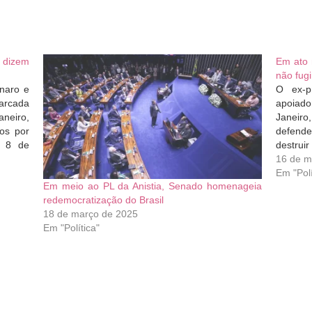
, dizem
Em ato 
não fugi
onaro e
O ex-pr
arcada
apoiado
neiro,
Janeiro
os por
defende
m 8 de
destrui
ionar a
Paláci
16 de m
gresso
Federal
Em "Polí
Em meio ao PL da Anistia, Senado homenageia
redemocratização do Brasil
18 de março de 2025
Em "Política"