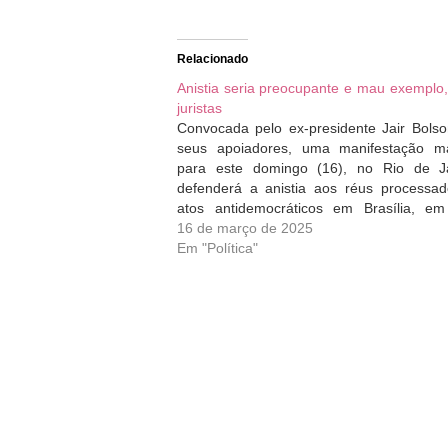
Relacionado
Anistia seria preocupante e mau exemplo
juristas
Convocada pelo ex-presidente Jair Bols
seus apoiadores, uma manifestação m
para este domingo (16), no Rio de Ja
defenderá a anistia aos réus processad
atos antidemocráticos em Brasília, e
janeiro de 2023. O protesto busca impuls
16 de março de 2025
tramitação de projetos de lei no Con
Em "Política"
Nacional que…