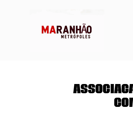
Associaç
co