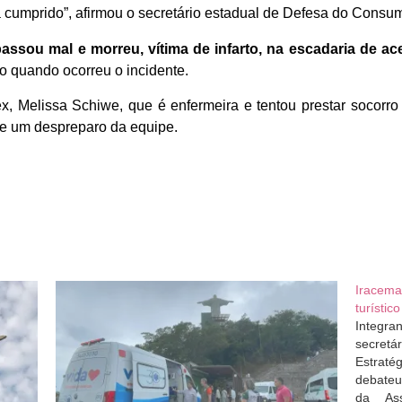
rá cumprido”, afirmou o secretário estadual de Defesa do Cons
passou mal e morreu, vítima de infarto, na escadaria de a
o quando ocorreu o incidente.
, Melissa Schiwe, que é enfermeira e tentou prestar socorro à
de um despreparo da equipe.
Iracema
turístic
Integr
secretá
Estraté
debateu
da Ass