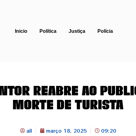
Inicio
Política
Justiça
Polícia
ntor reabre ao públi
morte de turista
all
março 18, 2025
09:20