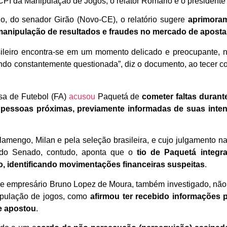
 CPI da Manipulação de Jogos, o relator Romário e o president
o, do senador Girão (Novo-CE), o relatório sugere
aprimoram
 manipulação de resultados e fraudes no mercado de apost
asileiro encontra-se em um momento delicado e preocupante, n
ndo constantemente questionada”, diz o documento, ao tecer c
sa de Futebol (FA)
acusou
Paquetá de
cometer faltas durant
 a pessoas próximas, previamente informadas de suas int
lamengo, Milan e pela seleção brasileira, e cujo julgamento n
I do Senado, contudo, aponta que o
tio de Paquetá integr
o, identificando movimentações financeiras suspeitas
.
 e empresário Bruno Lopez de Moura, também investigado, nã
ipulação de jogos, como
afirmou ter recebido informações 
le apostou
.