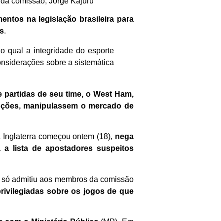
e da comissão, Jorge Kajuru
entos na legislação brasileira para
as
.
o qual a integridade do esporte
onsiderações sobre a sistemática
e partidas de seu time, o West Ham,
enções, manipulassem o mercado de
a Inglaterra começou ontem (18),
nega
a a lista de apostadores suspeitos
o só admitiu aos membros da comissão
privilegiadas sobre os jogos de que