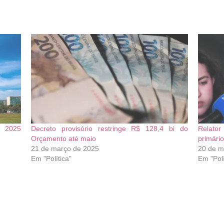
e 2025
Decreto provisório restringe R$ 128,4 bi do
Relator
Orçamento até maio
primário
21 de março de 2025
20 de m
Em "Política"
Em "Polí