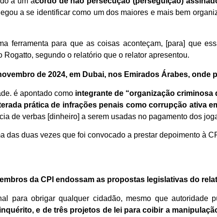
ido a um a
cordo de não persecução (perseguição) assinado
hegou a se identificar como um dos maiores e mais bem organi
ma ferramenta para que as coisas aconteçam, [para] que es
o Rogatto, segundo o relatório que o relator apresentou.
em novembro de 2024, em Dubai, nos Emirados Árabes, onde
de. é apontado como
integrante de “organização criminosa 
eiterada prática de infrações penais como corrupção ativa 
cia de verbas [dinheiro] a serem usadas no pagamento dos joga
das duas vezes que foi convocado a prestar depoimento à CP
embros da CPI endossam as propostas legislativas do relat
nal para obrigar qualquer cidadão, mesmo que autoridade p
quérito, e de três projetos de lei para coibir a manipulaçã