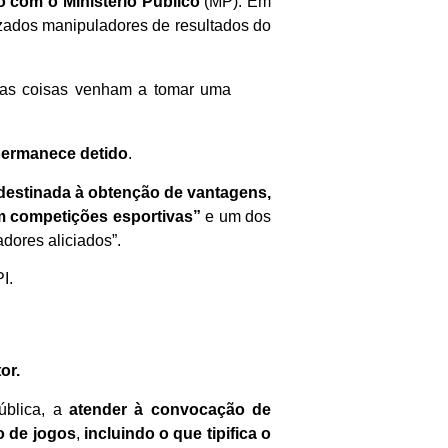
 com o Ministério Público
(MP). Em
zados manipuladores de resultados do
sas coisas venham a tomar uma
 permanece detido
.
destinada à obtenção de vantagens,
em competições esportivas”
e um dos
dores aliciados”.
I.
or.
ública, a
atender à convocação de
o de jogos
,
incluindo o que tipifica o