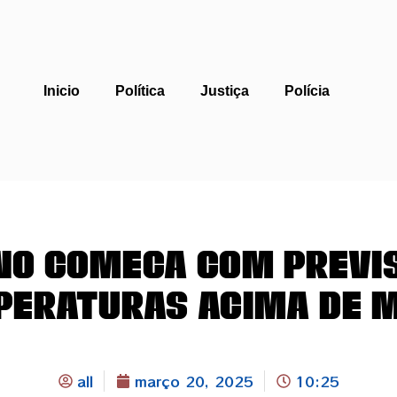
Inicio
Política
Justiça
Polícia
no começa com previs
eraturas acima de 
all
março 20, 2025
10:25