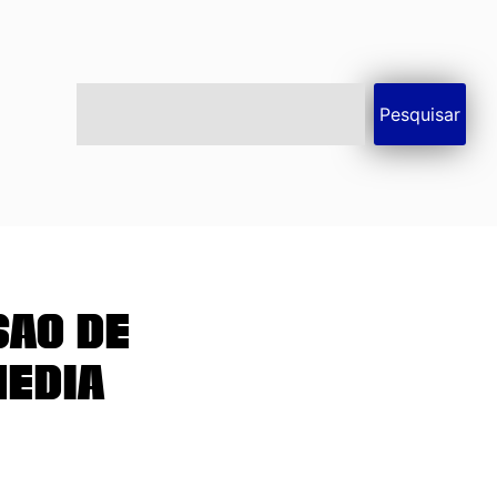
Pesquisar
ão de
média