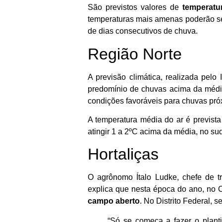
São previstos valores de
temperatur
temperaturas mais amenas poderão ser 
de dias consecutivos de chuva.
Região Norte
A previsão climática, realizada pel
predomínio de chuvas acima da média 
condições favoráveis para chuvas pró
A temperatura média do ar é previst
atingir 1 a 2ºC acima da média, no su
Hortaliças
O agrônomo Ítalo Ludke, chefe de tr
explica que nesta época do ano, no 
campo aberto
. No Distrito Federal, s
“Só se começa a fazer o plant