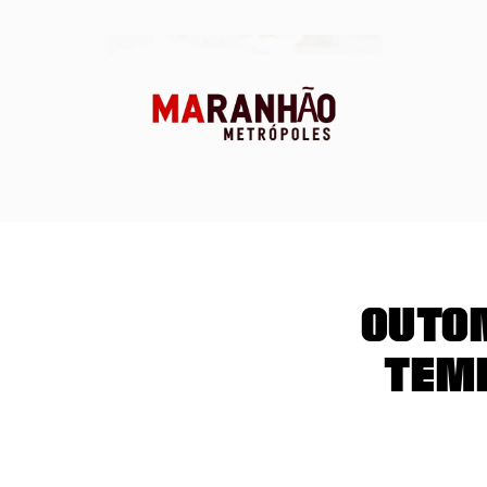
Outo
temp