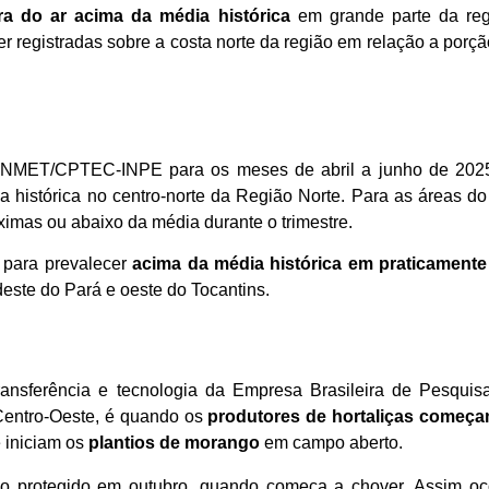
a do ar acima da média histórica
em grande parte da reg
registradas sobre a costa norte da região em relação a porção c
o INMET/CPTEC-INPE para os meses de abril a junho de 2025
histórica no centro-norte da Região Norte. Para as áreas do
ximas ou abaixo da média durante o trimestre.
a para prevalecer
acima da média histórica em praticamente
deste do Pará e oeste do Tocantins.
ansferência e tecnologia da Empresa Brasileira de Pesquis
Centro-Oeste, é quando os
produtores de hortaliças começam
e iniciam os
plantios de morango
em campo aberto.
io protegido em outubro, quando começa a chover. Assim ocor