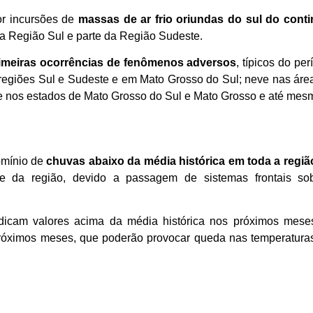
or incursões de
massas de ar frio oriundas do sul do cont
na Região Sul e parte da Região Sudeste.
imeiras ocorrências de fenômenos adversos
, típicos do pe
regiões Sul e Sudeste e em Mato Grosso do Sul; neve nas área
 e nos estados de Mato Grosso do Sul e Mato Grosso e até mesm
omínio de
chuvas abaixo da média histórica em toda a regiã
te da região, devido a passagem de sistemas frontais s
ndicam valores acima da média histórica nos próximos meses
próximos meses, que poderão provocar queda nas temperatura