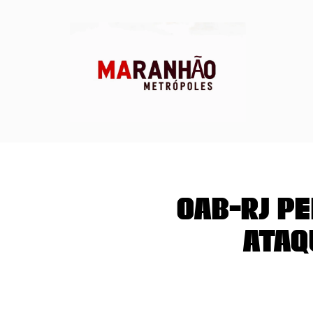
OAB-RJ p
ataq