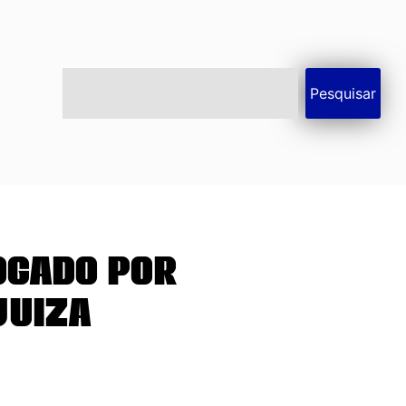
Pesquisar
ogado por
juíza