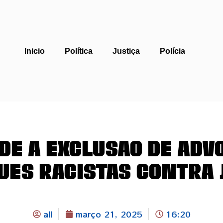
Inicio
Política
Justiça
Polícia
ede a exclusão de adv
ues racistas contra 
all
março 21, 2025
16:20