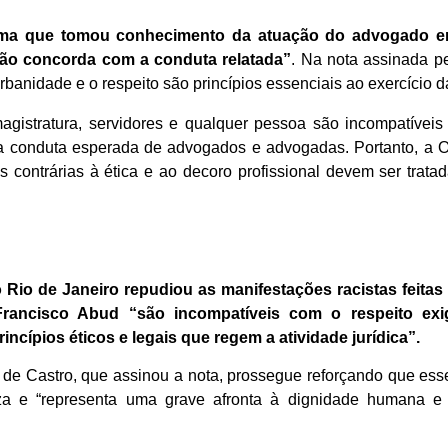
ma que tomou conhecimento da atuação do advogado em 
não concorda com a conduta relatada”
. Na nota assinada p
urbanidade e o respeito são princípios essenciais ao exercício 
agistratura, servidores e qualquer pessoa são incompatívei
a conduta esperada de advogados e advogadas. Portanto, a O
as contrárias à ética e ao decoro profissional devem ser trat
 Rio de Janeiro repudiou as manifestações racistas feita
ancisco Abud “são incompatíveis com o respeito exigi
ncípios éticos e legais que regem a atividade jurídica”.
 de Castro, que assinou a nota, prossegue reforçando que ess
íza e “representa uma grave afronta à dignidade humana e