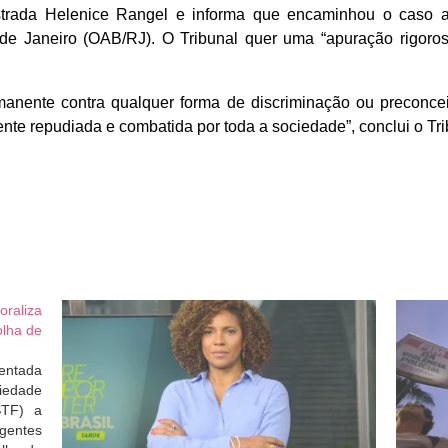
trada Helenice Rangel e informa que encaminhou o caso a
de Janeiro (OAB/RJ). O Tribunal quer uma “apuração rigoro
anente contra qualquer forma de discriminação ou preconceit
te repudiada e combatida por toda a sociedade”, conclui o Tri
oraliza
olha de
sentada
riedade
STF) a
gentes