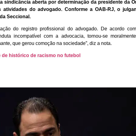
 sindicância aberta por determinação da presidente da Ord
s atividades do advogado. Conforme a OAB-RJ, o julgam
 da Seccional.
sação do registro profissional do advogado. De acordo com
conduta incompatível com a advocacia, tornou-se moralment
mante, que gerou comoção na sociedade”, diz a nota.
e de histórico de racismo no futebol