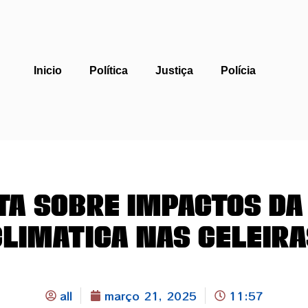
Inicio
Política
Justiça
Polícia
ta sobre impactos d
climática nas geleira
all
março 21, 2025
11:57