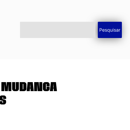
Pesquisar
a mudança
s