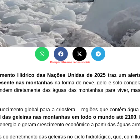
Compartilhe nas redes sociais
imento Hídrico das Nações Unidas de 2025 traz um aler
resente nas montanhas
na forma de neve, gelo e solo congel
endem diretamente das águas das montanhas para viver, mas
quecimento global para a criosfera – regiões que contêm águ
l das geleiras nas montanhas em todo o mundo até 2100
.
energia e geram crescimento econômico a partir das águas a
s do derretimento das geleiras no ciclo hidrológico, que, com fl