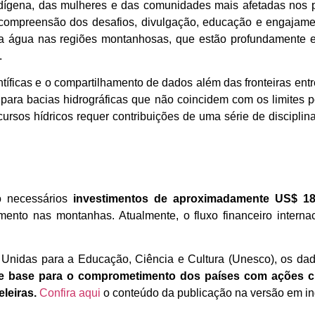
dígena, das mulheres e das comunidades mais afetadas nos pr
compreensão dos desafios, divulgação, educação e engajamen
a água nas regiões montanhosas, que estão profundamente en
.
íficas e o compartilhamento de dados além das fronteiras en
ara bacias hidrográficas que não coincidem com os limites polí
ursos hídricos requer contribuições de uma série de disciplin
ão necessários
investimentos de aproximadamente US$ 18
ento nas montanhas. Atualmente, o fluxo financeiro intern
nidas para a Educação, Ciência e Cultura (Unesco), os dado
e base para o comprometimento dos países com ações cl
leiras.
Confira aqui
o conteúdo da publicação na versão em in