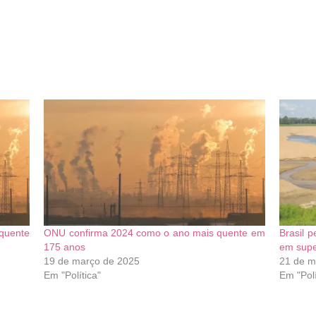
quente
ONU confirma 2024 como o ano mais quente em
Brasil p
175 anos
em supe
19 de março de 2025
21 de m
Em "Política"
Em "Polí