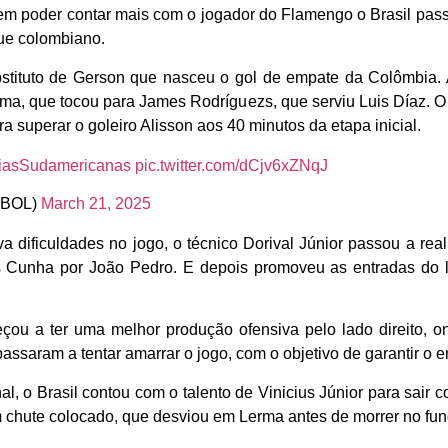
em poder contar mais com o jogador do Flamengo o Brasil passo
ue colombiano.
bstituto de Gerson que nasceu o gol de empate da Colômbia. 
a, que tocou para James Rodríguezs, que serviu Luis Díaz. O a
a superar o goleiro Alisson aos 40 minutos da etapa inicial.
riasSudamericanas
pic.twitter.com/dCjv6xZNqJ
BOL)
March 21, 2025
a dificuldades no jogo, o técnico Dorival Júnior passou a re
eus Cunha por João Pedro. E depois promoveu as entradas do l
meçou a ter uma melhor produção ofensiva pelo lado direito,
ssaram a tentar amarrar o jogo, com o objetivo de garantir o e
l, o Brasil contou com o talento de Vinicius Júnior para sair 
m chute colocado, que desviou em Lerma antes de morrer no fun