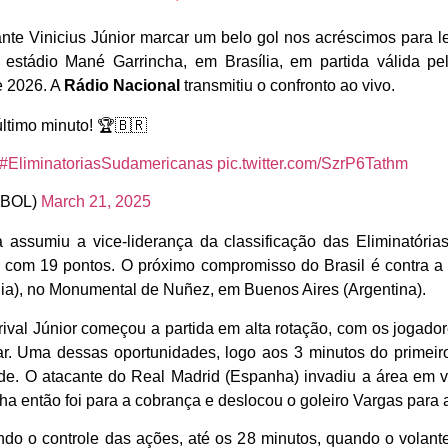
te Vinicius Júnior marcar um belo gol nos acréscimos para lev
o estádio Mané Garrincha, em Brasília, em partida válida pe
e 2026. A
Rádio Nacional
transmitiu o confronto ao vivo.
último minuto! 🏆🇧🇷
#EliminatoriasSudamericanas
pic.twitter.com/SzrP6Tathm
BOL)
March 21, 2025
a assumiu a vice-liderança da classificação das Eliminatóri
com 19 pontos. O próximo compromisso do Brasil é contra a lí
sília), no Monumental de Nuñez, em Buenos Aires (Argentina).
val Júnior começou a partida em alta rotação, com os jogado
r. Uma dessas oportunidades, logo aos 3 minutos do primeiro
ade. O atacante do Real Madrid (Espanha) invadiu a área em v
ha então foi para a cobrança e deslocou o goleiro Vargas para a
ndo o controle das ações, até os 28 minutos, quando o volan