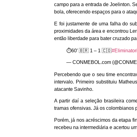
campo para a entrada de Joelinton. S
bola, oferecendo espaços para o ataq
E foi justamente de uma falha do su
proximidades da área e encontrou Lerm
então liberdade para bater cruzado par
⏱️60′ 🇧🇷 1 – 1 🇨🇴
#Eliminato
— CONMEBOL.com (@CONME
Percebendo que o seu time encontrav
intervalo. Primeiro substituiu Math
atacante Savinho.
A partir daí a seleção brasileira co
tramas ofensivas. Já os colombianos pa
Porém, já nos acréscimos da etapa fina
recebeu na intermediária e acertou u