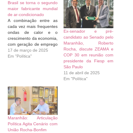
Brasil se torna o segundo
maior fabricante mundial
de ar-condicionado
A combinação entre as
cada vez mais frequentes
Ex-senador e pré-
ondas de calor e o
candidato ao Senado pelo
crescimento da economia,
Maranhão, Roberto
com geração de emprego
Rocha, discute ZEAMA e
e aumento da renda, fez a
17 de março de 2025
COP 30 em reunião com
indústria de
Em "Política"
presidente da Fiesp em
eletroeletrônicos crescer
São Paulo
29% em 2024, na
11 de abril de 2025
comparação com o ano
Em "Política"
anterior. Foram
comercializadas 117,7
milhões de unidades de
diferentes produtos, como
geladeiras,…
Maranhão: Articulação
Política Agita Cenário com
União Rocha-Bonfim