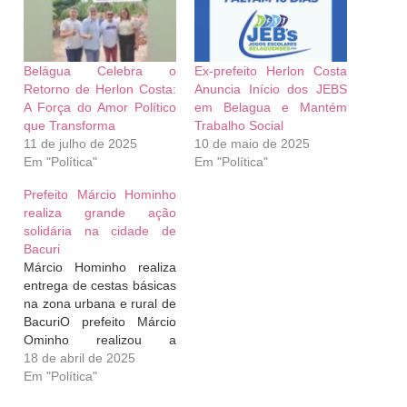
Belágua Celebra o
Ex-prefeito Herlon Costa
Retorno de Herlon Costa:
Anuncia Início dos JEBS
A Força do Amor Político
em Belagua e Mantém
que Transforma
Trabalho Social
11 de julho de 2025
10 de maio de 2025
Em "Política"
Em "Política"
Prefeito Márcio Hominho
realiza grande ação
solidária na cidade de
Bacuri
Márcio Hominho realiza
entrega de cestas básicas
na zona urbana e rural de
BacuriO prefeito Márcio
Ominho realizou a
entrega de cestas básicas
18 de abril de 2025
para famílias em situação
Em "Política"
de vulnerabilidade social