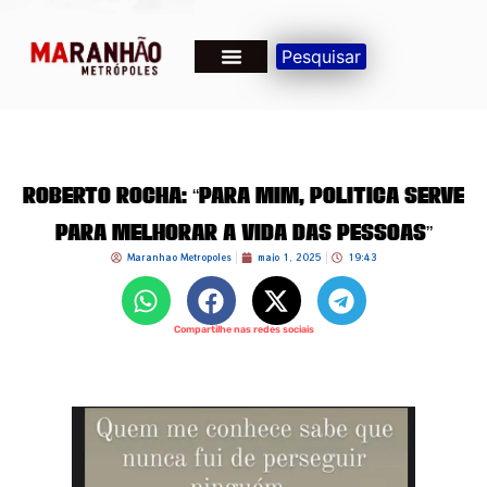
Pesquisar
Roberto Rocha: “Para mim, política serve
para melhorar a vida das pessoas”
Maranhao Metropoles
maio 1, 2025
19:43
Compartilhe nas redes sociais