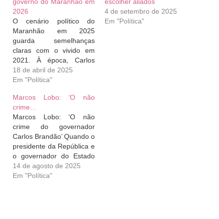
governo do Maranhão em
escolher aliados
2026
4 de setembro de 2025
O cenário político do
Em "Política"
Maranhão em 2025
guarda semelhanças
claras com o vivido em
2021. À época, Carlos
Brandão — então vice-
18 de abril de 2025
governador — iniciou uma
Em "Política"
movimentação intensa,
Marcos Lobo: ‘O não
ainda no primeiro
crime…
semestre do ano anterior
Marcos Lobo: ‘O não
à eleição, para consolidar
crime do governador
seu nome como sucessor
Carlos Brandão’ Quando o
de Flávio Dino. Hoje, é
presidente da República e
Felipe Camarão quem…
o governador do Estado
indicam ministros do STF
14 de agosto de 2025
e do TCU e Conselheiros
Em "Política"
dos Tribunais de Contas
dos Estado a regra é
praticamente a mesma.
Qualquer pessoa