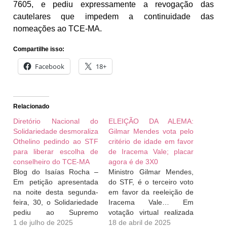
7605, e pediu expressamente a revogação das
cautelares que impedem a continuidade das
nomeações ao TCE-MA.
Compartilhe isso:
Facebook
18+
Relacionado
Diretório Nacional do
ELEIÇÃO DA ALEMA:
Solidariedade desmoraliza
Gilmar Mendes vota pelo
Othelino pedindo ao STF
critério de idade em favor
para liberar escolha de
de Iracema Vale; placar
conselheiro do TCE-MA
agora é de 3X0
Blog do Isaías Rocha –
Ministro Gilmar Mendes,
Em petição apresentada
do STF, é o terceiro voto
na noite desta segunda-
em favor da reeleição de
feira, 30, o Solidariedade
Iracema Vale… Em
pediu ao Supremo
votação virtual realizada
Tribunal Federal (STF) a
1 de julho de 2025
nesta sexta-feira (18), o
18 de abril de 2025