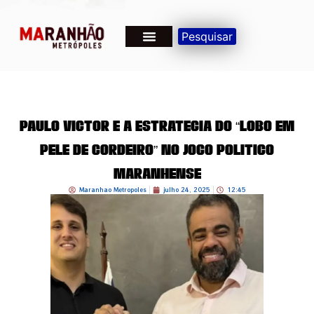
Pesquisar
Paulo Victor e a Estratégia do “Lobo em
Pele de Cordeiro” no Jogo Político
Maranhense
Maranhao Metropoles
julho 24, 2025
12:45