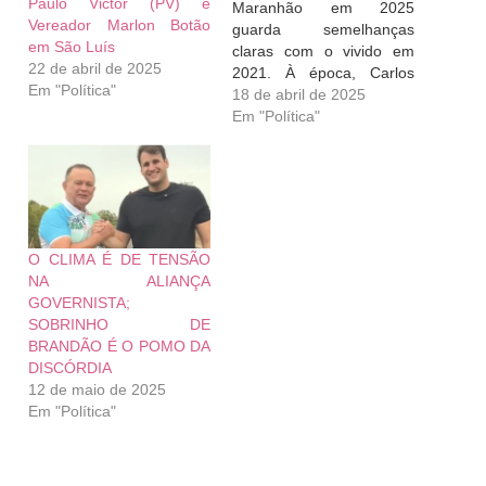
Paulo Victor (PV) e
Maranhão em 2025
Vereador Marlon Botão
guarda semelhanças
em São Luís
claras com o vivido em
22 de abril de 2025
2021. À época, Carlos
Em "Política"
Brandão — então vice-
18 de abril de 2025
governador — iniciou uma
Em "Política"
movimentação intensa,
ainda no primeiro
semestre do ano anterior
à eleição, para consolidar
seu nome como sucessor
de Flávio Dino. Hoje, é
O CLIMA É DE TENSÃO
Felipe Camarão quem…
NA ALIANÇA
GOVERNISTA;
SOBRINHO DE
BRANDÃO É O POMO DA
DISCÓRDIA
12 de maio de 2025
Em "Política"