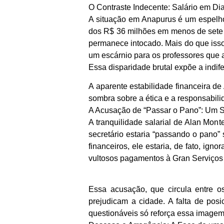
O Contraste Indecente: Salário em D
A situação em Anapurus é um espelho
dos R$ 36 milhões em menos de sete m
permanece intocado. Mais do que isso
um escárnio para os professores qu
Essa disparidade brutal expõe a indif
A aparente estabilidade financeira d
sombra sobre a ética e a responsabili
A Acusação de “Passar o Pano”: Um S
A tranquilidade salarial de Alan Mon
secretário estaria “passando o pano” 
financeiros, ele estaria, de fato, i
vultosos pagamentos à Gran Serviços 
Essa acusação, que circula entre o
prejudicam a cidade. A falta de pos
questionáveis só reforça essa imagem