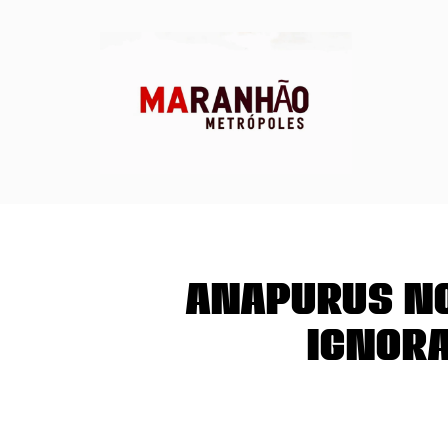
Anapurus no
Ignora