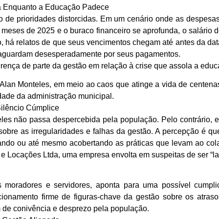
ia Enquanto a Educação Padece
 de prioridades distorcidas. Em um cenário onde as despesas
eses de 2025 e o buraco financeiro se aprofunda, o salário de
, há relatos de que seus vencimentos chegam até antes da data
e aguardam desesperadamente por seus pagamentos.
erença de parte da gestão em relação à crise que assola a educ
e Alan Monteles, em meio ao caos que atinge a vida de centenas
dade da administração municipal.
ilêncio Cúmplice
teles não passa despercebida pela população. Pelo contrário, e
sobre as irregularidades e falhas da gestão. A percepção é que,
gnorando ou até mesmo acobertando as práticas que levam ao co
e Locações Ltda, uma empresa envolta em suspeitas de ser “la
s moradores e servidores, aponta para uma possível cumpl
icionamento firme de figuras-chave da gestão sobre os atraso
 de conivência e desprezo pela população.