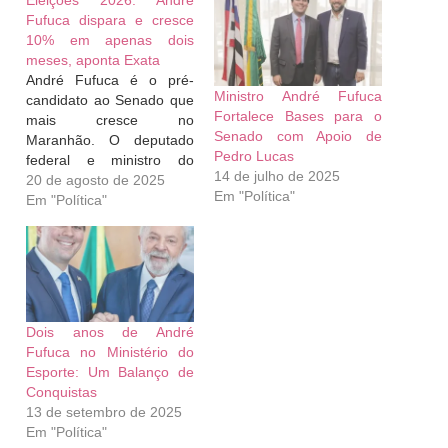
Eleições 2026: André
Fufuca dispara e cresce
10% em apenas dois
meses, aponta Exata
André Fufuca é o pré-
Ministro André Fufuca
candidato ao Senado que
Fortalece Bases para o
mais cresce no
Senado com Apoio de
Maranhão. O deputado
Pedro Lucas
federal e ministro do
14 de julho de 2025
Esporte, André Fufuca,
20 de agosto de 2025
Em "Política"
aparece em forte
Em "Política"
ascensão na corrida para
o Senado em 2026.
Segundo pesquisa do
Instituto Exata, Fufuca
saltou de 20,73% em
junho para 30,08% em
Dois anos de André
agosto, um crescimento
Fufuca no Ministério do
de…
Esporte: Um Balanço de
Conquistas
13 de setembro de 2025
Em "Política"