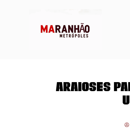
Araioses pa
U