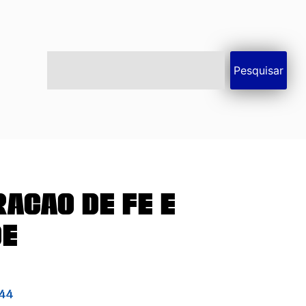
Pesquisar
ação de Fé e
de
44