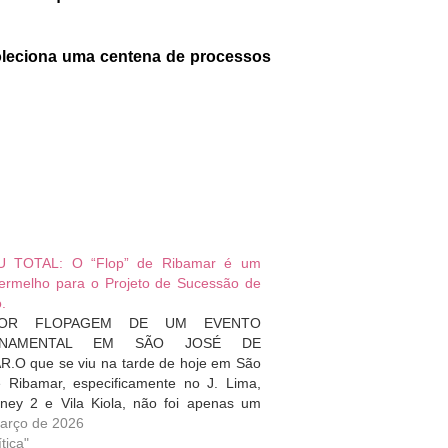
oleciona uma centena de processos
 TOTAL: O “Flop” de Ribamar é um
Vermelho para o Projeto de Sucessão de
.
IOR FLOPAGEM DE UM EVENTO
RNAMENTAL EM SÃO JOSÉ DE
.O que se viu na tarde de hoje em São
 Ribamar, especificamente no J. Lima,
rney 2 e Vila Kiola, não foi apenas um
esvaziado; foi um atestado de miopia
arço de 2026
a. O Governo do Estado,…
tica"