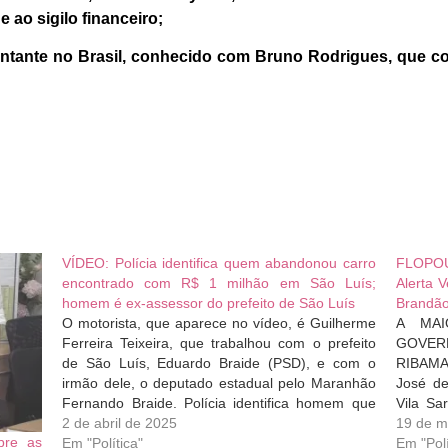
e ao sigilo financeiro;
ntante no Brasil, conhecido com Bruno Rodrigues, que c
VÍDEO: Polícia identifica quem abandonou carro
FLOPOU
encontrado com R$ 1 milhão em São Luís;
Alerta 
homem é ex-assessor do prefeito de São Luís
Brandão
O motorista, que aparece no vídeo, é Guilherme
A MA
Ferreira Teixeira, que trabalhou com o prefeito
GOVE
de São Luís, Eduardo Braide (PSD), e com o
RIBAMAR
irmão dele, o deputado estadual pelo Maranhão
José de
Fernando Braide. Polícia identifica homem que
Vila Sa
dirigia carro encontrado com mais de R$ 1
2 de abril de 2025
evento 
19 de m
bre as
milhão em SL Imagens de…
Em "Política"
polític
Em "Polí