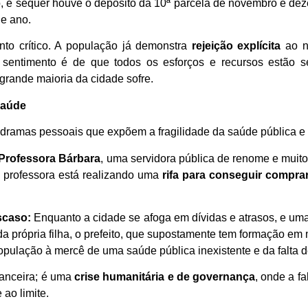
, e sequer houve o depósito da 10ª parcela de novembro e de
de ano.
onto crítico. A população já demonstra
rejeição explícita
ao n
O sentimento é de que todos os esforços e recursos estão 
grande maioria da cidade sofre.
Saúde
ramas pessoais que expõem a fragilidade da saúde pública e 
Professora Bárbara
, uma servidora pública de renome e muit
 professora está realizando uma
rifa para conseguir compr
scaso:
Enquanto a cidade se afoga em dívidas e atrasos, e uma 
 da própria filha, o prefeito, que supostamente tem formação em
população à mercê de uma saúde pública inexistente e da falta d
nanceira; é uma
crise humanitária e de governança
, onde a f
ao limite.